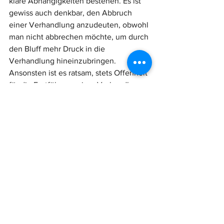
klare Abhängigkeiten bestehen. Es ist 
gewiss auch denkbar, den Abbruch 
einer Verhandlung anzudeuten, obwohl 
man nicht abbrechen möchte, um durch 
den Bluff mehr Druck in die 
Verhandlung hineinzubringen. 
Ansonsten ist es ratsam, stets Offenheit 
für die Fortführung einer Verhandlung 
zu signalisieren, und zwar so, dass eine 
Brücke zur Gegenseite gebaut wird und 
somit vermieden wird, dass der 
Verhandlungspartner das Gesicht 
verliert. Jeder Abbruch ohne Grund, aus 
Trotz, Wut oder Resignation, ist in der 
Verhandlungswelt als innere 
Kapitulation zu verstehen.
In dem erläuterten M&A-Fall suchte der 
Verkäufer nach 2,5 Monaten den Käufer 